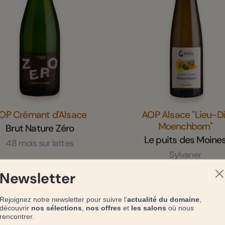
OP Crémant d'Alsace
AOP Alsace "Lieu-Di
Moenchborn"
Brut Nature Zéro
Le puits des Moine
48 mois sur lattes
Sylvaner
Newsletter
Se connecter
Se connecter
pour voir les prix
pour voir les prix
Rejoignez notre newsletter pour suivre l’
actualité du domaine
,
découvrir
nos sélections
,
nos offres
et
les salons
où nous
rencontrer.