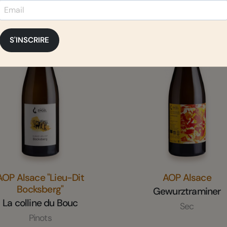
SEC
S'INSCRIRE
AOP Alsace "Lieu-Dit
AOP Alsace
Bocksberg"
Gewurztraminer
La colline du Bouc
Sec
Pinots