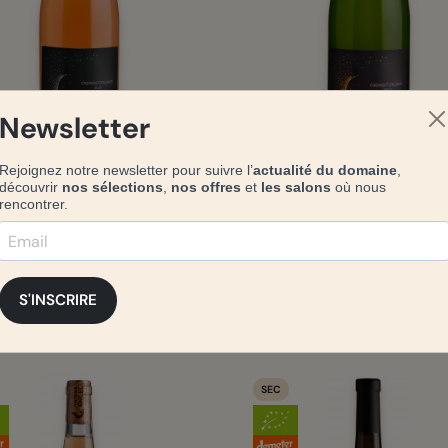
Newsletter
Rejoignez notre newsletter pour suivre l’
actualité du domaine
,
OP Crémants d'Alsace
AOP Crémants d'Alsa
découvrir
nos sélections
,
nos offres
et
les salons
où nous
Extra Brut Rosé
Extra Brut Blanc
rencontrer.
24 mois sur lattes
18 mois sur lattes
Se connecter
Se connecter
pour voir les prix
pour voir les prix
S'INSCRIRE
SEC