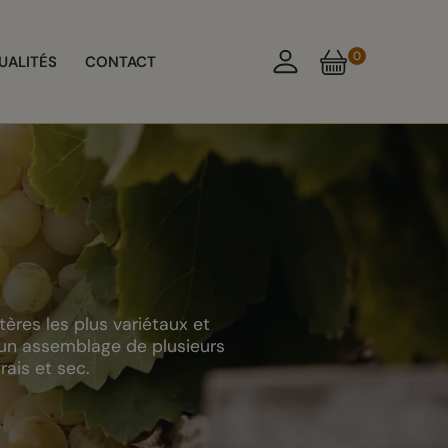
0
UALITÉS
CONTACT
ères les plus variétaux et
 d’un assemblage de plusieurs
rais et sec.