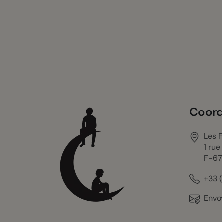
Coor
Les 
1 ru
F-6
+33 
Envo