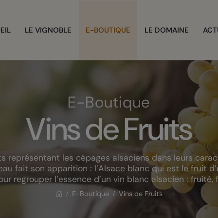
EIL
LE VIGNOBLE
E-BOUTIQUE
LE DOMAINE
ACT
E-Boutique
Vins de Fruits
s représentant les cépages alsaciens dans leurs caract
eau fait son apparition : l’Alsace blanc qui est le fruit
r regrouper l’essence d’un vin blanc alsacien : fruité, f
E-Boutique
Vins de Fruits