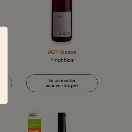
ce
AOP Alsace
Pinot Noir
Se connecter
pour voir les prix
SEC